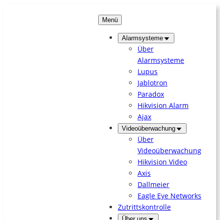
Zum
Inhalt
Menü
springen
Alarmsysteme
Über
Alarmsysteme
Lupus
Jablotron
Paradox
Hikvision Alarm
Ajax
Videoüberwachung
Über
Videoüberwachung
Hikvision Video
Axis
Dallmeier
Eagle Eye Networks
Zutrittskontrolle
Über uns