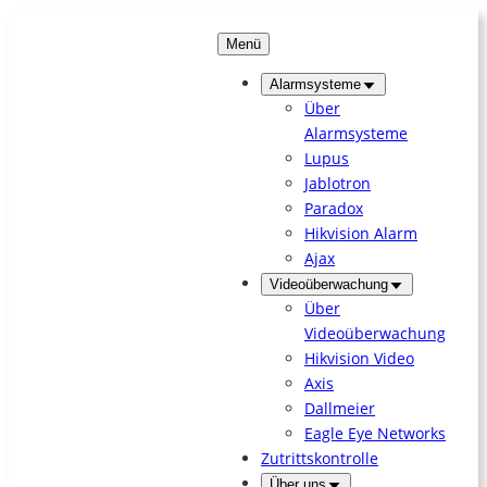
Zum
Inhalt
Menü
springen
Alarmsysteme
Über
Alarmsysteme
Lupus
Jablotron
Paradox
Hikvision Alarm
Ajax
Videoüberwachung
Über
Videoüberwachung
Hikvision Video
Axis
Dallmeier
Eagle Eye Networks
Zutrittskontrolle
Über uns